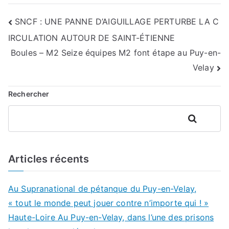
Navigation
SNCF : UNE PANNE D’AIGUILLAGE PERTURBE LA C
IRCULATION AUTOUR DE SAINT-ÉTIENNE
de
Boules – M2 Seize équipes M2 font étape au Puy-en-
l’article
Velay
Rechercher
Rechercher
Articles récents
Au Supranational de pétanque du Puy-en-Velay,
« tout le monde peut jouer contre n’importe qui ! »
Haute-Loire Au Puy-en-Velay, dans l’une des prisons