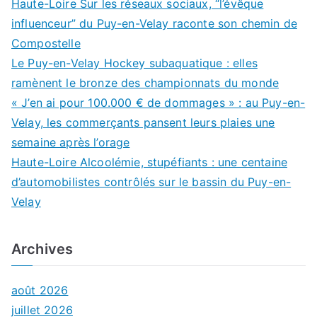
Haute-Loire Sur les réseaux sociaux, “l’évêque
influenceur” du Puy-en-Velay raconte son chemin de
Compostelle
Le Puy-en-Velay Hockey subaquatique : elles
ramènent le bronze des championnats du monde
« J’en ai pour 100.000 € de dommages » : au Puy-en-
Velay, les commerçants pansent leurs plaies une
semaine après l’orage
Haute-Loire Alcoolémie, stupéfiants : une centaine
d’automobilistes contrôlés sur le bassin du Puy-en-
Velay
Archives
août 2026
juillet 2026