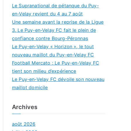
Le Supranational de pétanque du Puy-
en-Velay revient du 4 au 7 août
Une semaine avant la reprise de la Ligue
3, Le Puy-en-Velay FC fait le plein de
confiance contre Bourg-Péronnas
Le Puy-en-Velay « Horizon », le tout
nouveau maillot du Puy-en-Velay FC
Football Mercato : Le Puy-en-Velay FC
tient son milieu d’expérience
Le Puy-en-Velay FC dévoile son nouveau
maillot domicile
Archives
août 2026