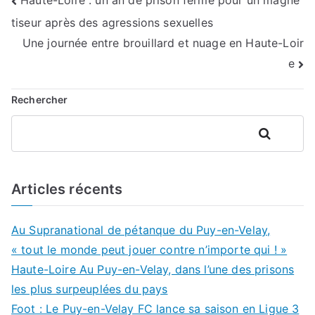
Navigation
Haute-Loire : un an de prison ferme pour un magné
tiseur après des agressions sexuelles
de
Une journée entre brouillard et nuage en Haute-Loir
l’article
e
Rechercher
Rechercher
Articles récents
Au Supranational de pétanque du Puy-en-Velay,
« tout le monde peut jouer contre n’importe qui ! »
Haute-Loire Au Puy-en-Velay, dans l’une des prisons
les plus surpeuplées du pays
Foot : Le Puy-en-Velay FC lance sa saison en Ligue 3