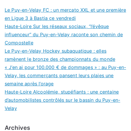
Le Puy-en-Velay FC : un mercato XXL et une première
en Ligue 3 à Bastia ce vendredi
Haute-Loire Sur les réseaux sociaux, “l’évêque
influenceur” du Puy-en-Velay raconte son chemin de
Compostelle
Le Puy-en-Velay Hockey subaquatique : elles
ramènent le bronze des championnats du monde
« J’en ai pour 100.000 € de dommages » : au Puy-en-
Velay, les commerçants pansent leurs plaies une
semaine après l’orage
Haute-Loire Alcoolémie, stupéfiants : une centaine
d’automobilistes contrôlés sur le bassin du Puy-en-
Velay
Archives