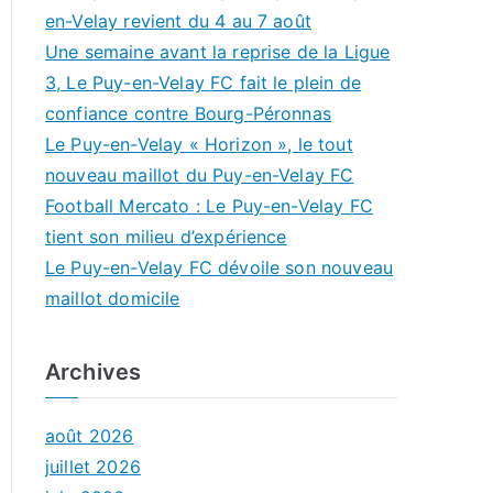
en-Velay revient du 4 au 7 août
Une semaine avant la reprise de la Ligue
3, Le Puy-en-Velay FC fait le plein de
confiance contre Bourg-Péronnas
Le Puy-en-Velay « Horizon », le tout
nouveau maillot du Puy-en-Velay FC
Football Mercato : Le Puy-en-Velay FC
tient son milieu d’expérience
Le Puy-en-Velay FC dévoile son nouveau
maillot domicile
Archives
août 2026
juillet 2026