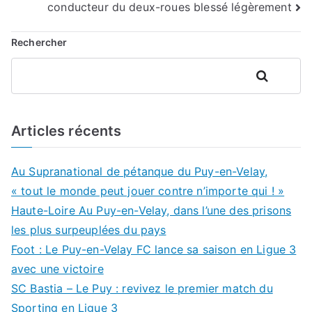
l’article
conducteur du deux-roues blessé légèrement
Rechercher
Rechercher
Articles récents
Au Supranational de pétanque du Puy-en-Velay,
« tout le monde peut jouer contre n’importe qui ! »
Haute-Loire Au Puy-en-Velay, dans l’une des prisons
les plus surpeuplées du pays
Foot : Le Puy-en-Velay FC lance sa saison en Ligue 3
avec une victoire
SC Bastia – Le Puy : revivez le premier match du
Sporting en Ligue 3