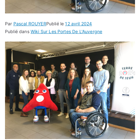
Par
Pascal ROUYER
Publié le
12 avril 2024
Publié dans
Wiki Sur Les Portes De L'Auvergne