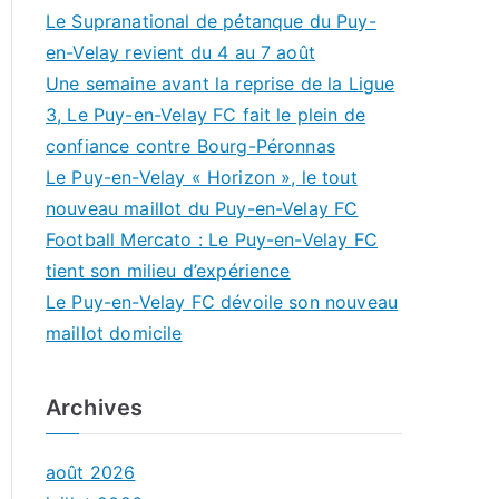
Le Supranational de pétanque du Puy-
en-Velay revient du 4 au 7 août
Une semaine avant la reprise de la Ligue
3, Le Puy-en-Velay FC fait le plein de
confiance contre Bourg-Péronnas
Le Puy-en-Velay « Horizon », le tout
nouveau maillot du Puy-en-Velay FC
Football Mercato : Le Puy-en-Velay FC
tient son milieu d’expérience
Le Puy-en-Velay FC dévoile son nouveau
maillot domicile
Archives
août 2026