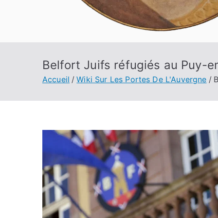
Belfort Juifs réfugiés au Puy-
Accueil
Wiki Sur Les Portes De L'Auvergne
B