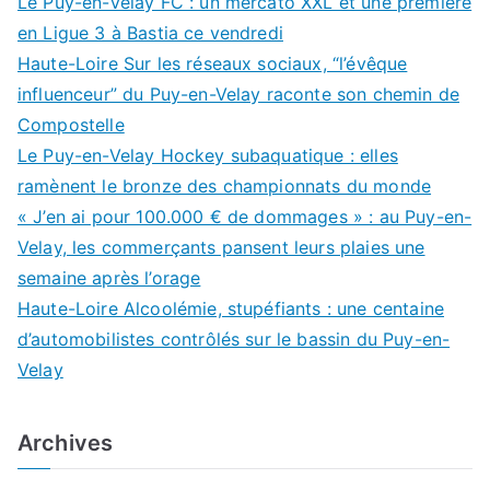
Le Puy-en-Velay FC : un mercato XXL et une première
en Ligue 3 à Bastia ce vendredi
Haute-Loire Sur les réseaux sociaux, “l’évêque
influenceur” du Puy-en-Velay raconte son chemin de
Compostelle
Le Puy-en-Velay Hockey subaquatique : elles
ramènent le bronze des championnats du monde
« J’en ai pour 100.000 € de dommages » : au Puy-en-
Velay, les commerçants pansent leurs plaies une
semaine après l’orage
Haute-Loire Alcoolémie, stupéfiants : une centaine
d’automobilistes contrôlés sur le bassin du Puy-en-
Velay
Archives