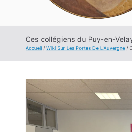
Ces collégiens du Puy-en-Velay
Accueil
Wiki Sur Les Portes De L'Auvergne
C