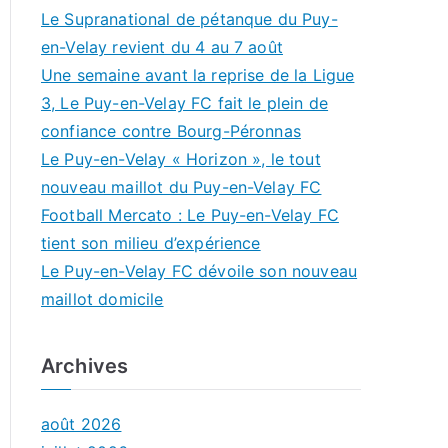
Le Supranational de pétanque du Puy-
en-Velay revient du 4 au 7 août
Une semaine avant la reprise de la Ligue
3, Le Puy-en-Velay FC fait le plein de
confiance contre Bourg-Péronnas
Le Puy-en-Velay « Horizon », le tout
nouveau maillot du Puy-en-Velay FC
Football Mercato : Le Puy-en-Velay FC
tient son milieu d’expérience
Le Puy-en-Velay FC dévoile son nouveau
maillot domicile
Archives
août 2026