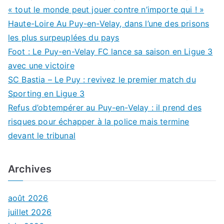
« tout le monde peut jouer contre n’importe qui ! »
Haute-Loire Au Puy-en-Velay, dans l’une des prisons
les plus surpeuplées du pays
Foot : Le Puy-en-Velay FC lance sa saison en Ligue 3
avec une victoire
SC Bastia – Le Puy : revivez le premier match du
Sporting en Ligue 3
Refus d’obtempérer au Puy-en-Velay : il prend des
risques pour échapper à la police mais termine
devant le tribunal
Archives
août 2026
juillet 2026