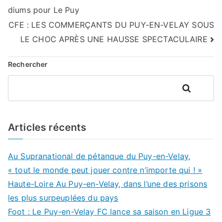
diums pour Le Puy
de
CFE : LES COMMERÇANTS DU PUY-EN-VELAY SOUS
l’article
LE CHOC APRÈS UNE HAUSSE SPECTACULAIRE
Rechercher
Rechercher
Articles récents
Au Supranational de pétanque du Puy-en-Velay,
« tout le monde peut jouer contre n’importe qui ! »
Haute-Loire Au Puy-en-Velay, dans l’une des prisons
les plus surpeuplées du pays
Foot : Le Puy-en-Velay FC lance sa saison en Ligue 3