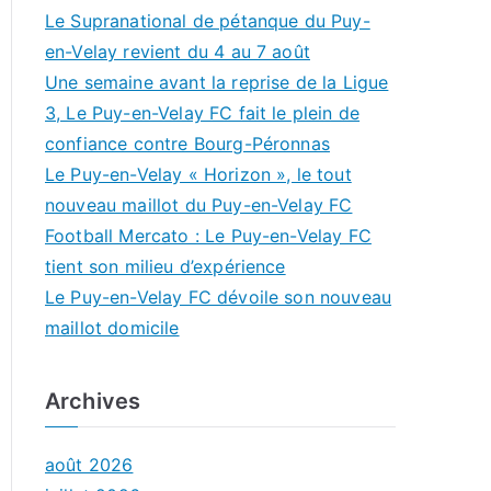
Le Supranational de pétanque du Puy-
en-Velay revient du 4 au 7 août
Une semaine avant la reprise de la Ligue
3, Le Puy-en-Velay FC fait le plein de
confiance contre Bourg-Péronnas
Le Puy-en-Velay « Horizon », le tout
nouveau maillot du Puy-en-Velay FC
Football Mercato : Le Puy-en-Velay FC
tient son milieu d’expérience
Le Puy-en-Velay FC dévoile son nouveau
maillot domicile
Archives
août 2026