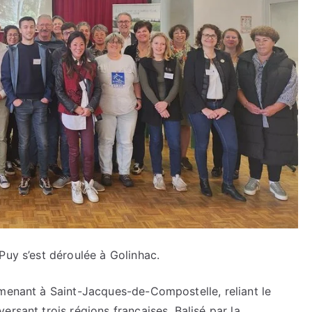
Puy s’est déroulée à Golinhac.
 menant à Saint-Jacques-de-Compostelle, reliant le
rsant trois régions françaises. Balisé par la