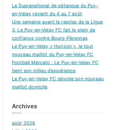
Le Supranational de pétanque du Puy-
en-Velay revient du 4 au 7 août
Une semaine avant la reprise de la Ligue
3, Le Puy-en-Velay FC fait le plein de
confiance contre Bourg-Péronnas
Le Puy-en-Velay « Horizon », le tout
nouveau maillot du Puy-en-Velay FC
Football Mercato : Le Puy-en-Velay FC
tient son milieu d’expérience
Le Puy-en-Velay FC dévoile son nouveau
maillot domicile
Archives
août 2026