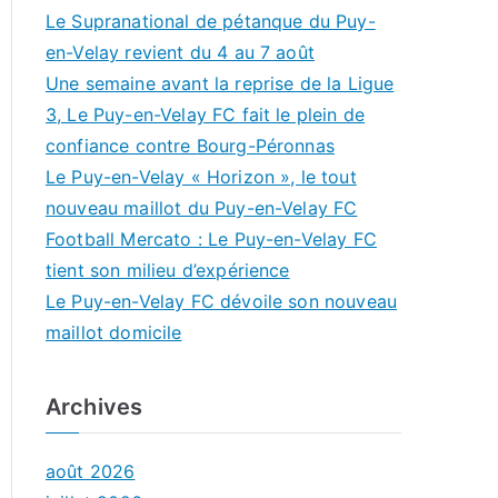
Le Supranational de pétanque du Puy-
en-Velay revient du 4 au 7 août
Une semaine avant la reprise de la Ligue
3, Le Puy-en-Velay FC fait le plein de
confiance contre Bourg-Péronnas
Le Puy-en-Velay « Horizon », le tout
nouveau maillot du Puy-en-Velay FC
Football Mercato : Le Puy-en-Velay FC
tient son milieu d’expérience
Le Puy-en-Velay FC dévoile son nouveau
maillot domicile
Archives
août 2026