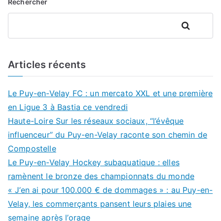
Rechercher
Rechercher
Articles récents
Le Puy-en-Velay FC : un mercato XXL et une première
en Ligue 3 à Bastia ce vendredi
Haute-Loire Sur les réseaux sociaux, “l’évêque
influenceur” du Puy-en-Velay raconte son chemin de
Compostelle
Le Puy-en-Velay Hockey subaquatique : elles
ramènent le bronze des championnats du monde
« J’en ai pour 100.000 € de dommages » : au Puy-en-
Velay, les commerçants pansent leurs plaies une
semaine après l’orage