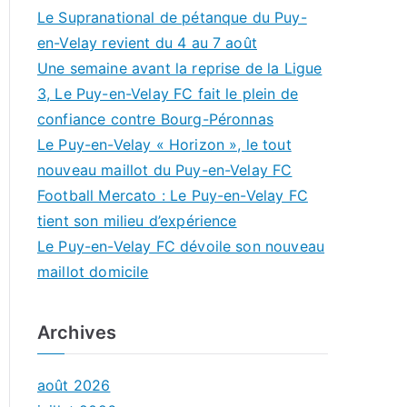
Le Supranational de pétanque du Puy-
en-Velay revient du 4 au 7 août
Une semaine avant la reprise de la Ligue
3, Le Puy-en-Velay FC fait le plein de
confiance contre Bourg-Péronnas
Le Puy-en-Velay « Horizon », le tout
nouveau maillot du Puy-en-Velay FC
Football Mercato : Le Puy-en-Velay FC
tient son milieu d’expérience
Le Puy-en-Velay FC dévoile son nouveau
maillot domicile
Archives
août 2026