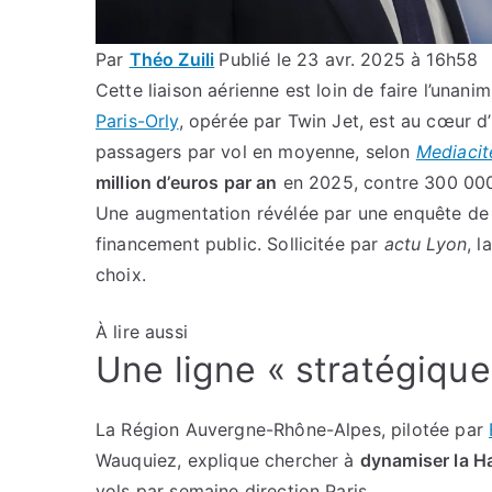
Par
Théo Zuili
Publié le 23 avr. 2025 à 16h58
Cette liaison aérienne est loin de faire l’unani
Paris-Orly
, opérée par Twin Jet, est au cœur d’
passagers par vol en moyenne, selon
Mediacit
million d’euros par an
en 2025, contre 300 000
Une augmentation révélée par une enquête de no
financement public. Sollicitée par
actu Lyon
, 
choix.
À lire aussi
Une ligne « stratégique
La Région Auvergne-Rhône-Alpes, pilotée par
Wauquiez, explique chercher à
dynamiser la H
vols par semaine direction Paris.