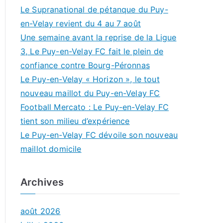
Le Supranational de pétanque du Puy-
en-Velay revient du 4 au 7 août
Une semaine avant la reprise de la Ligue
3, Le Puy-en-Velay FC fait le plein de
confiance contre Bourg-Péronnas
Le Puy-en-Velay « Horizon », le tout
nouveau maillot du Puy-en-Velay FC
Football Mercato : Le Puy-en-Velay FC
tient son milieu d’expérience
Le Puy-en-Velay FC dévoile son nouveau
maillot domicile
Archives
août 2026