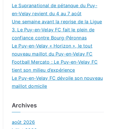
Le Supranational de pétanque du Puy-
en-Velay revient du 4 au 7 août
Une semaine avant la reprise de la Ligue
3, Le Puy-en-Velay FC fait le plein de
confiance contre Bourg-Péronnas
Le Puy-en-Velay « Horizon », le tout
nouveau maillot du Puy-en-Velay FC
Football Mercato : Le Puy-en-Velay FC
tient son milieu d’expérience
Le Puy-en-Velay FC dévoile son nouveau
maillot domicile
Archives
août 2026