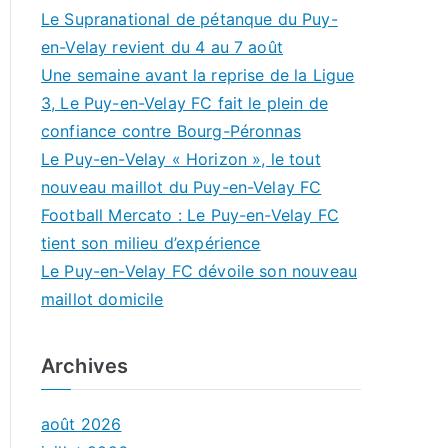
Le Supranational de pétanque du Puy-
en-Velay revient du 4 au 7 août
Une semaine avant la reprise de la Ligue
3, Le Puy-en-Velay FC fait le plein de
confiance contre Bourg-Péronnas
Le Puy-en-Velay « Horizon », le tout
nouveau maillot du Puy-en-Velay FC
Football Mercato : Le Puy-en-Velay FC
tient son milieu d’expérience
Le Puy-en-Velay FC dévoile son nouveau
maillot domicile
Archives
août 2026