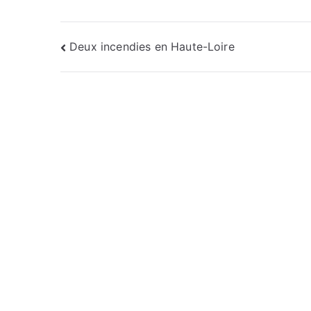
Navigation
Deux incendies en Haute-Loire
de
l’article