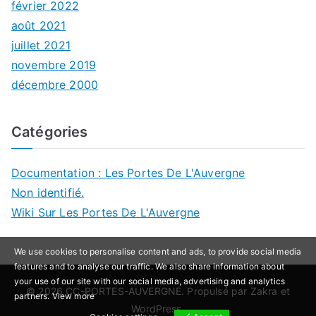
février 2022
août 2021
juillet 2021
novembre 2019
décembre 2000
Catégories
Documentation : Les Portes De L'Auvergne
Non identifié.
Wiki Sur Les Portes De L'Auvergne
We use cookies to personalise content and ads, to provide social media
features and to analyse our traffic. We also share information about
your use of our site with our social media, advertising and analytics
© 2026
CC-PORTES-AUVERGNE
. Propulsé par
Zakra
et
partners.
View more
WordPress
.