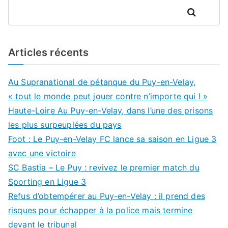
Rechercher
Articles récents
Au Supranational de pétanque du Puy-en-Velay,
« tout le monde peut jouer contre n’importe qui ! »
Haute-Loire Au Puy-en-Velay, dans l’une des prisons
les plus surpeuplées du pays
Foot : Le Puy-en-Velay FC lance sa saison en Ligue 3
avec une victoire
SC Bastia – Le Puy : revivez le premier match du
Sporting en Ligue 3
Refus d’obtempérer au Puy-en-Velay : il prend des
risques pour échapper à la police mais termine
devant le tribunal