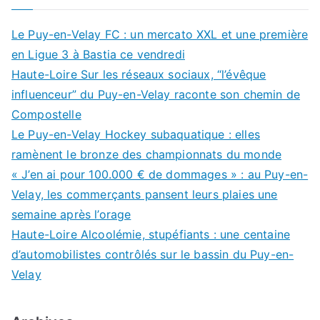
Le Puy-en-Velay FC : un mercato XXL et une première
en Ligue 3 à Bastia ce vendredi
Haute-Loire Sur les réseaux sociaux, “l’évêque
influenceur” du Puy-en-Velay raconte son chemin de
Compostelle
Le Puy-en-Velay Hockey subaquatique : elles
ramènent le bronze des championnats du monde
« J’en ai pour 100.000 € de dommages » : au Puy-en-
Velay, les commerçants pansent leurs plaies une
semaine après l’orage
Haute-Loire Alcoolémie, stupéfiants : une centaine
d’automobilistes contrôlés sur le bassin du Puy-en-
Velay