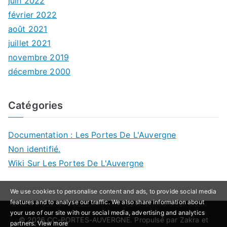
juin 2022
février 2022
août 2021
juillet 2021
novembre 2019
décembre 2000
Catégories
Documentation : Les Portes De L'Auvergne
Non identifié.
Wiki Sur Les Portes De L'Auvergne
We use cookies to personalise content and ads, to provide social media
features and to analyse our traffic. We also share information about
your use of our site with our social media, advertising and analytics
© 2026
CC-PORTES-AUVERGNE
. Propulsé par
Zakra
et
partners.
View more