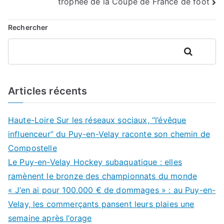
l’article
trophée de la Coupe de France de foot
Rechercher
Rechercher
Articles récents
Haute-Loire Sur les réseaux sociaux, “l’évêque
influenceur” du Puy-en-Velay raconte son chemin de
Compostelle
Le Puy-en-Velay Hockey subaquatique : elles
ramènent le bronze des championnats du monde
« J’en ai pour 100.000 € de dommages » : au Puy-en-
Velay, les commerçants pansent leurs plaies une
semaine après l’orage