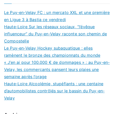
Le Puy-en-Velay FC : un mercato XXL et une première
en Ligue 3 à Bastia ce vendredi
Haute-Loire Sur les réseaux sociaux, “l’évêque
influenceur” du Puy-en-Velay raconte son chemin de
Compostelle
Le Puy-en-Velay Hockey subaquatique : elles
ramènent le bronze des championnats du monde
« J’en ai pour 100.000 € de dommages » : au Puy-en-
Velay, les commerçants pansent leurs plaies une
semaine après l’orage
Haute-Loire Alcoolémie, stupéfiants : une centaine
d’automobilistes contrôlés sur le bassin du Puy-en-
Velay