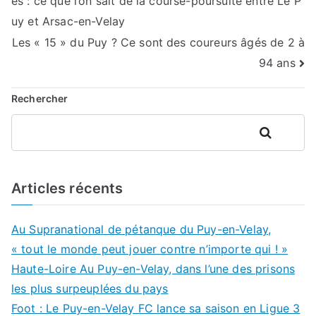
és : ce que l’on sait de la course-poursuite entre Le P
de
uy et Arsac-en-Velay
l’article
Les « 15 » du Puy ? Ce sont des coureurs âgés de 2 à
94 ans
Rechercher
Rechercher
Articles récents
Au Supranational de pétanque du Puy-en-Velay,
« tout le monde peut jouer contre n’importe qui ! »
Haute-Loire Au Puy-en-Velay, dans l’une des prisons
les plus surpeuplées du pays
Foot : Le Puy-en-Velay FC lance sa saison en Ligue 3