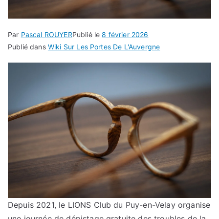
Par
Pascal ROUYER
Publié le
8 février 2026
Publié dans
Wiki Sur Les Portes De L'Auvergne
Depuis 2021, le LIONS Club du Puy-en-Velay organise
une journée de dépistage gratuite des troubles de la