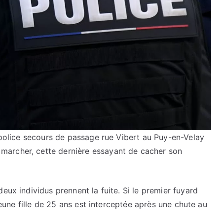
e police secours de passage rue Vibert au Puy-en-Velay
marcher, cette dernière essayant de cacher son
eux individus prennent la fuite. Si le premier fuyard
 jeune fille de 25 ans est interceptée après une chute au