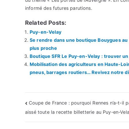
du thème « Les portes de l’Auvergne ». En con
informé des futures parutions.
Related Posts:
Puy-en-Velay
Se rendre dans une boutique Bouygues au P
plus proche
Boutique SFR Le Puy-en-Velay : trouver un 
Mobilisation des agriculteurs en Haute-Loi
pneus, barrages routiers… Revivez notre di
Navigation
Coupe de France : pourquoi Rennes n’a-t-il p
aissé toute la recette billetterie au Puy-en-Vel
de
l’article