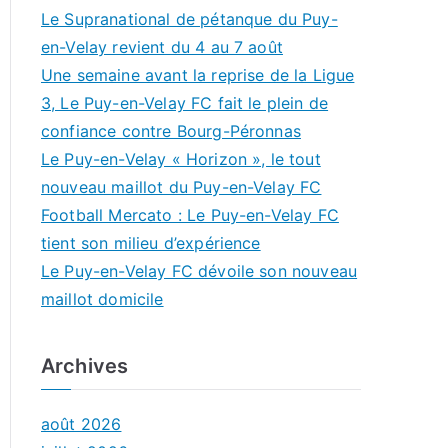
Le Supranational de pétanque du Puy-
en-Velay revient du 4 au 7 août
Une semaine avant la reprise de la Ligue
3, Le Puy-en-Velay FC fait le plein de
confiance contre Bourg-Péronnas
Le Puy-en-Velay « Horizon », le tout
nouveau maillot du Puy-en-Velay FC
Football Mercato : Le Puy-en-Velay FC
tient son milieu d’expérience
Le Puy-en-Velay FC dévoile son nouveau
maillot domicile
Archives
août 2026