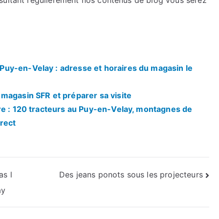
sultant régulièrement nos contenus de blog vous serez
uy-en-Velay : adresse et horaires du magasin le
magasin SFR et préparer sa visite
re : 120 tracteurs au Puy-en-Velay, montagnes de
rect
as l
Des jeans ponots sous les projecteurs
ay