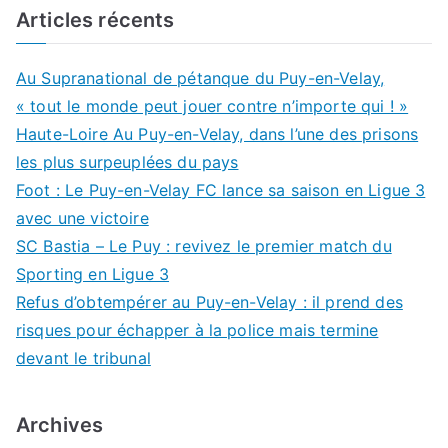
Articles récents
Au Supranational de pétanque du Puy-en-Velay,
« tout le monde peut jouer contre n’importe qui ! »
Haute-Loire Au Puy-en-Velay, dans l’une des prisons
les plus surpeuplées du pays
Foot : Le Puy-en-Velay FC lance sa saison en Ligue 3
avec une victoire
SC Bastia – Le Puy : revivez le premier match du
Sporting en Ligue 3
Refus d’obtempérer au Puy-en-Velay : il prend des
risques pour échapper à la police mais termine
devant le tribunal
Archives