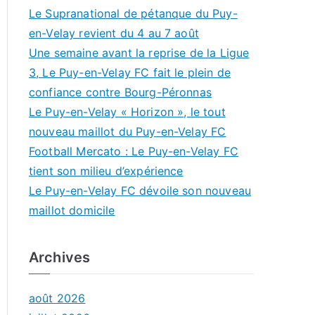
Le Supranational de pétanque du Puy-
en-Velay revient du 4 au 7 août
Une semaine avant la reprise de la Ligue
3, Le Puy-en-Velay FC fait le plein de
confiance contre Bourg-Péronnas
Le Puy-en-Velay « Horizon », le tout
nouveau maillot du Puy-en-Velay FC
Football Mercato : Le Puy-en-Velay FC
tient son milieu d’expérience
Le Puy-en-Velay FC dévoile son nouveau
maillot domicile
Archives
août 2026