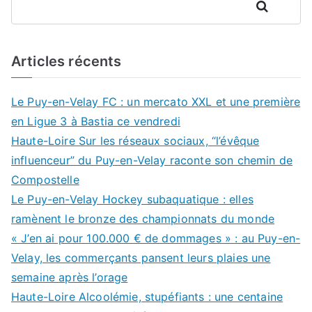
Rechercher
Articles récents
Le Puy-en-Velay FC : un mercato XXL et une première
en Ligue 3 à Bastia ce vendredi
Haute-Loire Sur les réseaux sociaux, “l’évêque
influenceur” du Puy-en-Velay raconte son chemin de
Compostelle
Le Puy-en-Velay Hockey subaquatique : elles
ramènent le bronze des championnats du monde
« J’en ai pour 100.000 € de dommages » : au Puy-en-
Velay, les commerçants pansent leurs plaies une
semaine après l’orage
Haute-Loire Alcoolémie, stupéfiants : une centaine