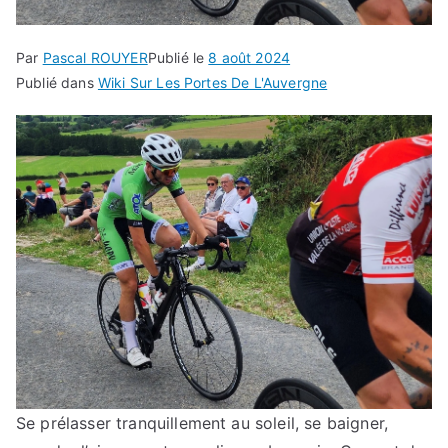
Par
Pascal ROUYER
Publié le
8 août 2024
Publié dans
Wiki Sur Les Portes De L'Auvergne
Se prélasser tranquillement au soleil, se baigner,