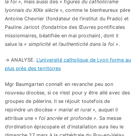
la foi »,
mais aussi des
« figures du catholicisme
lyonnais du XIXe siècle »,
comme le bienheureux père
Antoine Chevrier (fondateur de l’institut du Prado) et
Pauline Jaricot (fondatrice des Œuvres pontificales
missionnaires, béatifiée en mai prochain), dont il
salue la
« simplicité et l’authenticité dans la foi »
.
→ ANALYSE.
L’université catholique de Lyon forme au
plus près des territoires
Mgr Baumgarten connaît en revanche peu son
nouveau diocèse, si ce n’est pour y être allé avec des
groupes de pèlerins. Il se réjouit toutefois de
rejoindre un diocèse
« marial et rural »,
auquel il
attribue une
« foi ancrée et profonde »
. Sa messe
d’ordination épiscopale et d’installation aura lieu le
dimanche 27 mars à la cathédrale du Puy-en-Velay.