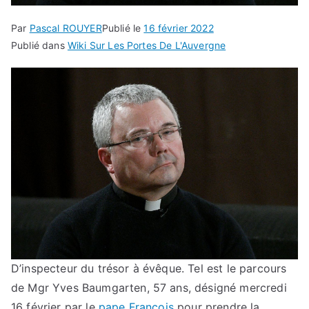
Par
Pascal ROUYER
Publié le
16 février 2022
Publié dans
Wiki Sur Les Portes De L'Auvergne
D’inspecteur du trésor à évêque. Tel est le parcours
de Mgr Yves Baumgarten, 57 ans, désigné mercredi
16 février par le
pape François
pour prendre la