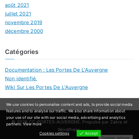
août 2021
juillet 2021
novembre 2019
décembre 2000
Catégories
Documentation : Les Portes De L'Auvergne
Non identifié.
Wiki Sur Les Portes De L'Auvergne
We use cookies to personalise content and ads, to provide social media
features and to analyse our traffic. We also share information about
your use of our site with our social media, advertising and analytics
© 2026
CC-PORTES-AUVERGNE
. Propulsé par
Zakra
et
partners.
View more
WordPress
.
Cookies settings
Accept
Cookies settings