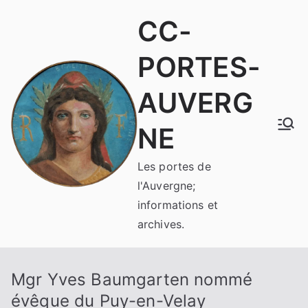
Aller
CC-
au
contenu
PORTES-
AUVERG
NE
Les portes de
l'Auvergne;
informations et
archives.
Mgr Yves Baumgarten nommé
évêque du Puy-en-Velay