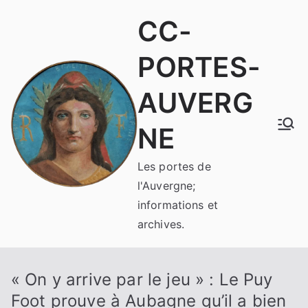
Aller
CC-
au
contenu
PORTES-
AUVERG
NE
Les portes de
l'Auvergne;
informations et
archives.
« On y arrive par le jeu » : Le Puy
Foot prouve à Aubagne qu’il a bien