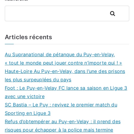
Rechercher
Articles récents
Au Supranational de pétanque du Puy-en-Velay,
« tout le monde peut jouer contre n’importe qui ! »
Haute-Loire Au Puy-en-Velay, dans l’une des prisons
les plus surpeuplées du pays
Foot : Le Puy-en-Velay FC lance sa saison en Ligue 3
avec une victoire
SC Bastia – Le Puy : revivez le premier match du
Sporting en Ligue 3
Refus d’obtempérer au Puy-en-Velay : il prend des
risques pour échapper à la police mais termine