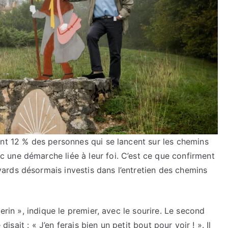
ent 12 % des personnes qui se lancent sur les chemins
une démarche liée à leur foi. C’est ce que confirment
rds désormais investis dans l’entretien des chemins
erin », indique le premier, avec le sourire. Le second
disait : « J’en ferais bien un petit bout pour voir ! ». Il