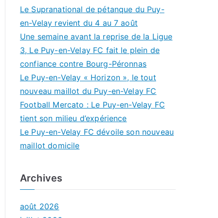
Le Supranational de pétanque du Puy-
en-Velay revient du 4 au 7 août
Une semaine avant la reprise de la Ligue
3, Le Puy-en-Velay FC fait le plein de
confiance contre Bourg-Péronnas
Le Puy-en-Velay « Horizon », le tout
nouveau maillot du Puy-en-Velay FC
Football Mercato : Le Puy-en-Velay FC
tient son milieu d’expérience
Le Puy-en-Velay FC dévoile son nouveau
maillot domicile
Archives
août 2026