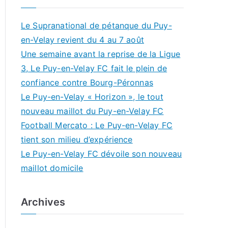
Le Supranational de pétanque du Puy-
en-Velay revient du 4 au 7 août
Une semaine avant la reprise de la Ligue
3, Le Puy-en-Velay FC fait le plein de
confiance contre Bourg-Péronnas
Le Puy-en-Velay « Horizon », le tout
nouveau maillot du Puy-en-Velay FC
Football Mercato : Le Puy-en-Velay FC
tient son milieu d’expérience
Le Puy-en-Velay FC dévoile son nouveau
maillot domicile
Archives