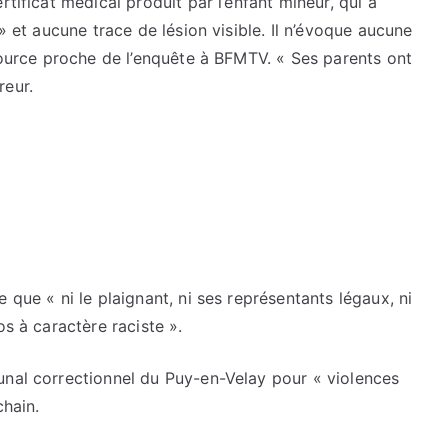
rtificat médical produit par l’enfant mineur, qui a
» et aucune trace de lésion visible. Il n’évoque aucune
 source proche de l’enquête à BFMTV. « Ses parents ont
reur.
 que « ni le plaignant, ni ses représentants légaux, ni
os à caractère raciste ».
unal correctionnel du Puy-en-Velay pour « violences
chain.