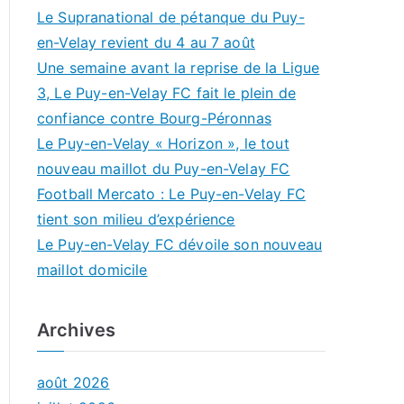
Le Supranational de pétanque du Puy-
en-Velay revient du 4 au 7 août
Une semaine avant la reprise de la Ligue
3, Le Puy-en-Velay FC fait le plein de
confiance contre Bourg-Péronnas
Le Puy-en-Velay « Horizon », le tout
nouveau maillot du Puy-en-Velay FC
Football Mercato : Le Puy-en-Velay FC
tient son milieu d’expérience
Le Puy-en-Velay FC dévoile son nouveau
maillot domicile
Archives
août 2026