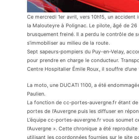
Ce mercredi 1er avril, vers 10h15, un accident 
la Malouteyre à Polignac. Le pilote, âgé de 26 a
brusquement freiné. Il a perdu le contrôle de 
s’immobiliser au milieu de la route.
Sept sapeurs-pompiers du Puy-en-Velay, accom
pour prendre en charge le conducteur. Transpo
Centre Hospitalier Émile Roux, il souffre d’une
La moto, une DUCATI 1100, a été endommagée e
Paulien.
La fonction de cc-portes-auvergne.fr étant de c
portes de l’Auvergne puis les diffuser en répo
L’équipe cc-portes-auvergne.fr vous soumet cet
l’Auvergne ». Cette chronique a été reproduite 
utilisant les coordonnées fournies sur le site p