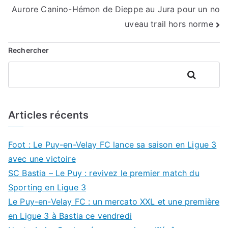
de
Aurore Canino-Hémon de Dieppe au Jura pour un no
l’article
uveau trail hors norme
Rechercher
Rechercher
Articles récents
Foot : Le Puy-en-Velay FC lance sa saison en Ligue 3
avec une victoire
SC Bastia – Le Puy : revivez le premier match du
Sporting en Ligue 3
Le Puy-en-Velay FC : un mercato XXL et une première
en Ligue 3 à Bastia ce vendredi