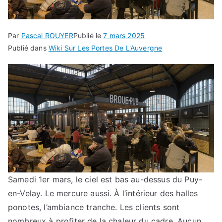
Par
Pascal ROUYER
Publié le
7 mars 2025
Publié dans
Wiki Sur Les Portes De L'Auvergne
Samedi 1er mars, le ciel est bas au-dessus du Puy-
en-Velay. Le mercure aussi. À l’intérieur des halles
ponotes, l’ambiance tranche. Les clients sont
nombreux à profiter de la chaleur du cadre. Aucun