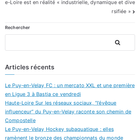
l’article
e-Loire est en réalité « industrielle, dynamique et dive
rsifiée »
Rechercher
Rechercher
Articles récents
Le Puy-en-Velay FC : un mercato XXL et une première
en Ligue 3 à Bastia ce vendredi
Haute-Loire Sur les réseaux sociaux, “l’évêque
influenceur” du Puy-en-Velay raconte son chemin de
Compostelle
Le Puy-en-Velay Hockey subaquatique : elles
ramènent le bronze des championnats du monde