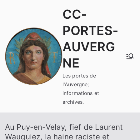
Aller
CC-
au
contenu
PORTES-
AUVERG
NE
Les portes de
l'Auvergne;
informations et
archives.
Au Puy-en-Velay, fief de Laurent
Wauquiez, la haine raciste et