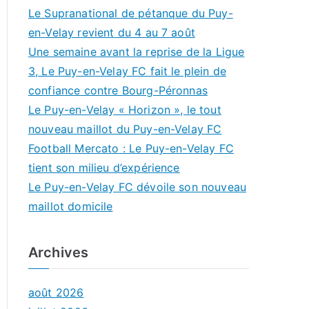
Le Supranational de pétanque du Puy-
en-Velay revient du 4 au 7 août
Une semaine avant la reprise de la Ligue
3, Le Puy-en-Velay FC fait le plein de
confiance contre Bourg-Péronnas
Le Puy-en-Velay « Horizon », le tout
nouveau maillot du Puy-en-Velay FC
Football Mercato : Le Puy-en-Velay FC
tient son milieu d’expérience
Le Puy-en-Velay FC dévoile son nouveau
maillot domicile
Archives
août 2026