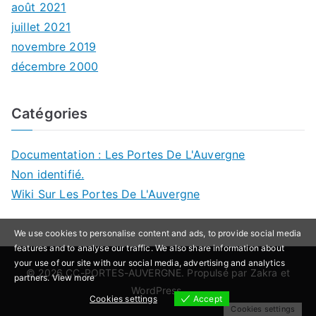
août 2021
juillet 2021
novembre 2019
décembre 2000
Catégories
Documentation : Les Portes De L'Auvergne
Non identifié.
Wiki Sur Les Portes De L'Auvergne
We use cookies to personalise content and ads, to provide social media
features and to analyse our traffic. We also share information about
your use of our site with our social media, advertising and analytics
© 2026
CC-PORTES-AUVERGNE
. Propulsé par
Zakra
et
partners.
View more
WordPress
.
Cookies settings
Accept
Cookies settings