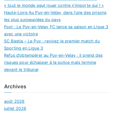
« tout le monde peut jouer contre n’importe qui ! »
Haute-Loire Au Puy-en-Velay, dans l’une des prisons
les plus surpeuplées du pays
Foot : Le Puy-en-Velay FC lance sa saison en Ligue 3
avec une victoire
SC Bastia – Le Puy : revivez le premier match du
Sporting en Ligue 3
Refus d’obtempérer au Puy-en-Velay : il prend des
risques pour échapper à la police mais termine
devant le tribunal
Archives
août 2026
juillet 2026