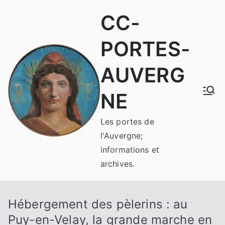
Aller
CC-
au
contenu
PORTES-
AUVERG
NE
Les portes de
l'Auvergne;
informations et
archives.
Hébergement des pèlerins : au
Puy-en-Velay, la grande marche en