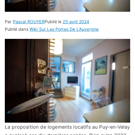
Par
Pascal ROUYER
Publié le
25 avril 2024
Publié dans
Wiki Sur Les Portes De L'Auvergne
La proposition de logements locatifs au Puy-en-Velay