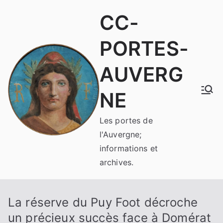
Aller
CC-
au
contenu
PORTES-
AUVERG
NE
Les portes de
l'Auvergne;
informations et
archives.
La réserve du Puy Foot décroche
un précieux succès face à Domérat