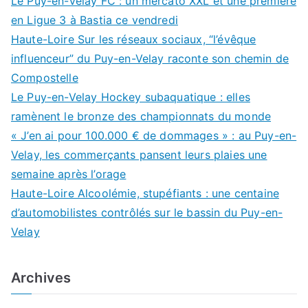
Le Puy-en-Velay FC : un mercato XXL et une première
en Ligue 3 à Bastia ce vendredi
Haute-Loire Sur les réseaux sociaux, “l’évêque
influenceur” du Puy-en-Velay raconte son chemin de
Compostelle
Le Puy-en-Velay Hockey subaquatique : elles
ramènent le bronze des championnats du monde
« J’en ai pour 100.000 € de dommages » : au Puy-en-
Velay, les commerçants pansent leurs plaies une
semaine après l’orage
Haute-Loire Alcoolémie, stupéfiants : une centaine
d’automobilistes contrôlés sur le bassin du Puy-en-
Velay
Archives