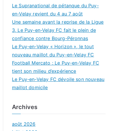
Le Supranational de pétanque du Puy-
en-Velay revient du 4 au 7 août
Une semaine avant la reprise de la Ligue
3, Le Puy-en-Velay FC fait le plein de
confiance contre Bourg-Péronnas
Le Puy-en-Velay « Horizon », le tout
nouveau maillot du Puy-en-Velay FC
Football Mercato : Le Puy-en-Velay FC
tient son milieu d’expérience
Le Puy-en-Velay FC dévoile son nouveau
maillot domicile
Archives
août 2026