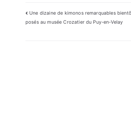
Navigation
Une dizaine de kimonos remarquables bientô
posés au musée Crozatier du Puy-en-Velay
de
l’article