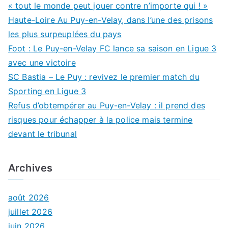
« tout le monde peut jouer contre n’importe qui ! »
Haute-Loire Au Puy-en-Velay, dans l’une des prisons
les plus surpeuplées du pays
Foot : Le Puy-en-Velay FC lance sa saison en Ligue 3
avec une victoire
SC Bastia – Le Puy : revivez le premier match du
Sporting en Ligue 3
Refus d’obtempérer au Puy-en-Velay : il prend des
risques pour échapper à la police mais termine
devant le tribunal
Archives
août 2026
juillet 2026
juin 2026