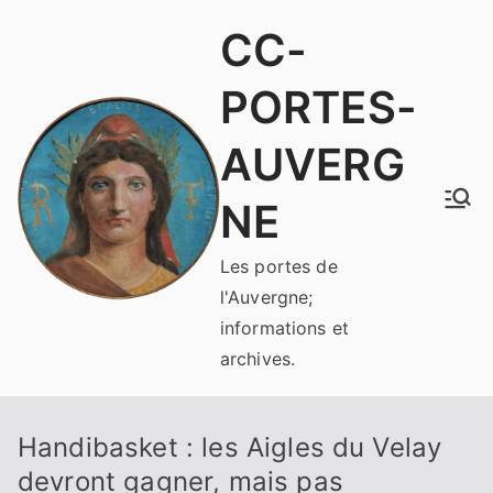
Aller
CC-
au
contenu
PORTES-
AUVERG
NE
Les portes de
l'Auvergne;
informations et
archives.
Handibasket : les Aigles du Velay
devront gagner, mais pas