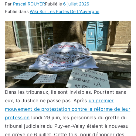
Par
Pascal ROUYER
Publié le
6 juillet 2026
Publié dans
Wiki Sur Les Portes De L'Auvergne
Dans les tribunaux, ils sont invisibles. Pourtant sans
eux, la Justice ne passe pas. Après
un premier
mouvement de protestation contre la réforme de leur
profession
lundi 29 juin, les personnels du greffe du
tribunal judiciaire du Puy-en-Velay étaient à nouveau
en grève ce 6 juillet. Cette fois, pour dénoncer des