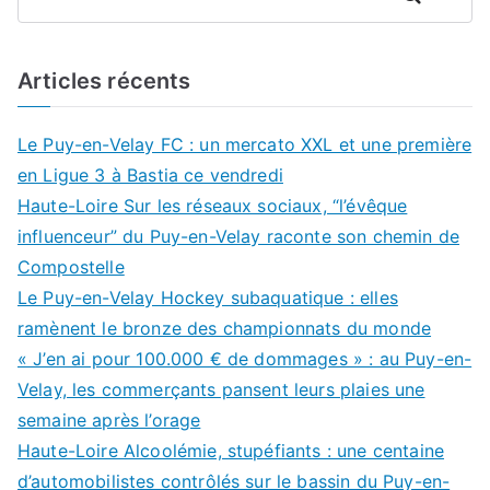
Articles récents
Le Puy-en-Velay FC : un mercato XXL et une première
en Ligue 3 à Bastia ce vendredi
Haute-Loire Sur les réseaux sociaux, “l’évêque
influenceur” du Puy-en-Velay raconte son chemin de
Compostelle
Le Puy-en-Velay Hockey subaquatique : elles
ramènent le bronze des championnats du monde
« J’en ai pour 100.000 € de dommages » : au Puy-en-
Velay, les commerçants pansent leurs plaies une
semaine après l’orage
Haute-Loire Alcoolémie, stupéfiants : une centaine
d’automobilistes contrôlés sur le bassin du Puy-en-