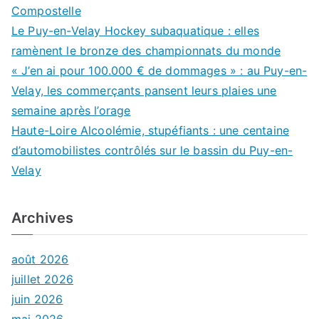
Compostelle
Le Puy-en-Velay Hockey subaquatique : elles
ramènent le bronze des championnats du monde
« J’en ai pour 100.000 € de dommages » : au Puy-en-
Velay, les commerçants pansent leurs plaies une
semaine après l’orage
Haute-Loire Alcoolémie, stupéfiants : une centaine
d’automobilistes contrôlés sur le bassin du Puy-en-
Velay
Archives
août 2026
juillet 2026
juin 2026
mai 2026