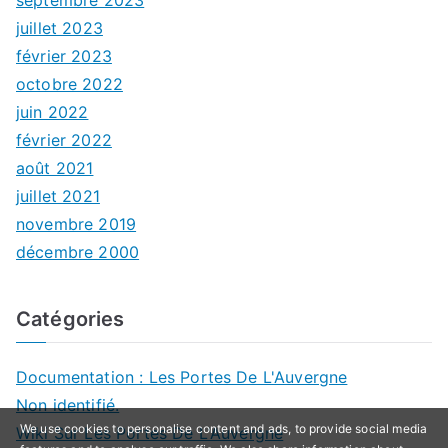
juillet 2023
février 2023
octobre 2022
juin 2022
février 2022
août 2021
juillet 2021
novembre 2019
décembre 2000
Catégories
Documentation : Les Portes De L'Auvergne
Non identifié.
We use cookies to personalise content and ads, to provide social media
Wiki Sur Les Portes De L'Auvergne