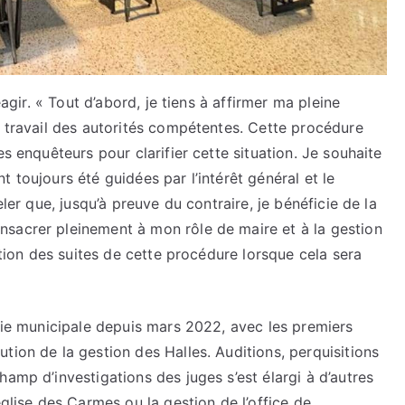
gir. « Tout d’abord, je tiens à affirmer ma pleine
e travail des autorités compétentes. Cette procédure
es enquêteurs pour clarifier cette situation. Je souhaite
 toujours été guidées par l’intérêt général et le
eler que, jusqu’à preuve du contraire, je bénéficie de la
sacrer pleinement à mon rôle de maire et à la gestion
lation des suites de cette procédure lorsque cela sera
 vie municipale depuis mars 2022, avec les premiers
tion de la gestion des Halles. Auditions, perquisitions
amp d’investigations des juges s’est élargi à d’autres
église des Carmes ou la gestion de l’office de