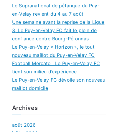
Le Supranational de pétanque du Puy-
en-Velay revient du 4 au 7 août
Une semaine avant la reprise de la Ligue
3, Le Puy-en-Velay FC fait le plein de
confiance contre Bourg-Péronnas
Le Puy-en-Velay « Horizon », le tout
nouveau maillot du Puy-en-Velay FC
Football Mercato : Le Puy-en-Velay FC
tient son milieu d’expérience
Le Puy-en-Velay FC dévoile son nouveau
maillot domicile
Archives
août 2026